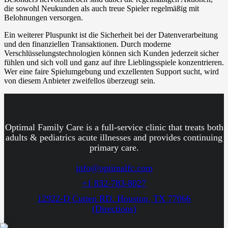
die sowohl Neukunden als auch treue Spieler regelmäßig mit
Belohnungen versorgen.
Ein weiterer Pluspunkt ist die Sicherheit bei der Datenverarbeitung
und den finanziellen Transaktionen. Durch moderne
Verschlüsselungstechnologien können sich Kunden jederzeit sicher
fühlen und sich voll und ganz auf ihre Lieblingsspiele konzentrieren.
Wer eine faire Spielumgebung und exzellenten Support sucht, wird
von diesem Anbieter zweifellos überzeugt sein.
Optimal Family Care is a full-service clinic that treats both
adults & pediatrics acute illnesses and provides continuing
primary care.
info@optimalfc.com
+1 832-783-8027
12922-D Cutten RD. Houston, TX 77066
(Directions)