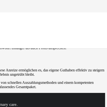
n
 Plattform suchen, sollten Sie sich den
casibom giris
Link ansehen,
sowohl Anfänger als auch Profis ansprechen.
Diese Anreize ermöglichen es, das eigene Guthaben effektiv zu steigern
lebnis ungetrübt bleibt.
eren von schnellen Auszahlungsmethoden und einem kompetenten
 umfassendes Gesamtpaket.
imary care.