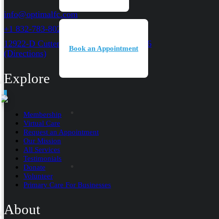
info@optimalfc.com
+1 832-783-8027
12922-D Cutten RD. Houston, TX 77066
Book an Appointment
(Directions)
Explore
Membership
Virtual Care
Request an Appointment
Our Mission
All Services
Testimonials
Donate
Volunteer
Primary Care For Businesses
About