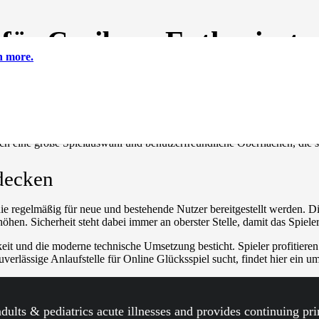
n für Casibom Enthusiaste
n more.
neue Möglichkeiten zur Unterhaltung. Wenn Sie nach einer erstklassigen
ch eine große Spielauswahl und benutzerfreundliche Oberflächen, die 
decken
, die regelmäßig für neue und bestehende Nutzer bereitgestellt werden. 
hen. Sicherheit steht dabei immer an oberster Stelle, damit das Spieler
gkeit und die moderne technische Umsetzung besticht. Spieler profiti
zuverlässige Anlaufstelle für Online Glücksspiel sucht, findet hier ein
 adults & pediatrics acute illnesses and provides continuing pr