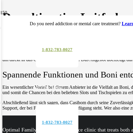
Der ultimative Leitfade
Do you need addiction or mental care treatment?
Lear
1-832-783-8027
Die Welt der Online Casinos wächst stetig und bietet Spielern immer 
um direkt in das Geschehen einzusteigen. Das Angebot überzeugt dur
Spannende Funktionen und Boni ent
Ein wesentlicher Vorteil bei diesem Anbieter ist die Vielfalt an Boni
COVID Hotline
und somit die Chancen bei den beliebten Slots und Tischspielen zu erhö
Abschließend lässt sich sagen, dass Casibom durch seine Zuverlässi
Support, der bei Fragen jederzeit zur Verfügung steht. Wer also eine 
1-832-783-8027
Optimal Family Care is a full-service clinic that treats both