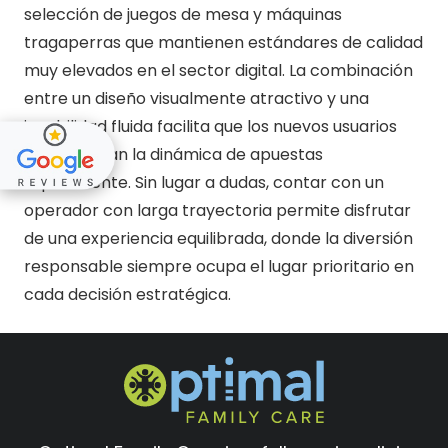
selección de juegos de mesa y máquinas
tragaperras que mantienen estándares de calidad
muy elevados en el sector digital. La combinación
entre un diseño visualmente atractivo y una
jugabilidad fluida facilita que los nuevos usuarios
comprendan la dinámica de apuestas
rápidamente. Sin lugar a dudas, contar con un
operador con larga trayectoria permite disfrutar
de una experiencia equilibrada, donde la diversión
responsable siempre ocupa el lugar prioritario en
cada decisión estratégica.