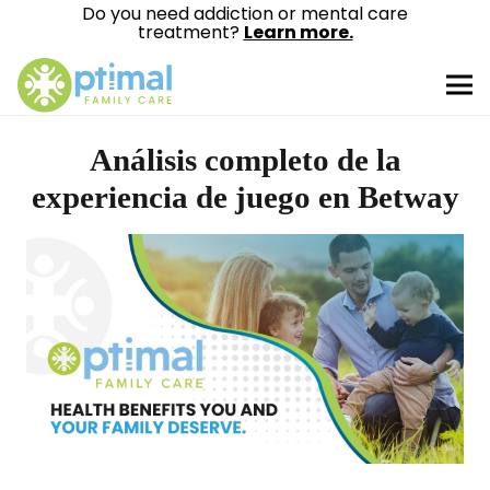
Do you need addiction or mental care
treatment?
Learn more.
Análisis completo de la
experiencia de juego en Betway