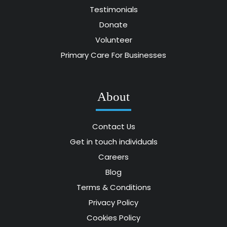
Testimonials
Donate
Volunteer
Primary Care For Businesses
About
Contact Us
Get in touch individuals
Careers
Blog
Terms & Conditions
Privacy Policy
Cookies Policy