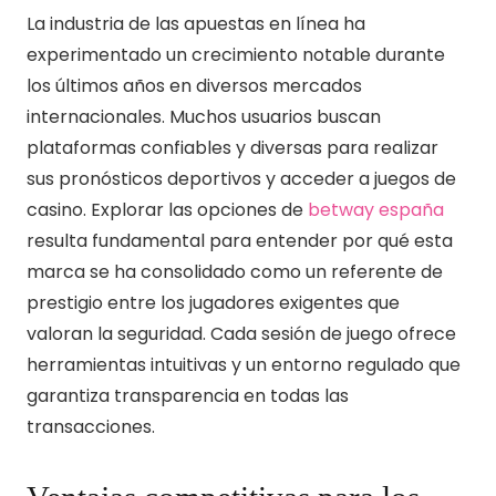
La industria de las apuestas en línea ha
experimentado un crecimiento notable durante
los últimos años en diversos mercados
internacionales. Muchos usuarios buscan
plataformas confiables y diversas para realizar
sus pronósticos deportivos y acceder a juegos de
casino. Explorar las opciones de
betway españa
resulta fundamental para entender por qué esta
marca se ha consolidado como un referente de
prestigio entre los jugadores exigentes que
valoran la seguridad. Cada sesión de juego ofrece
herramientas intuitivas y un entorno regulado que
garantiza transparencia en todas las
transacciones.