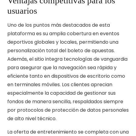
Ventajas competitivas para los
usuarios
Uno de los puntos más destacados de esta
plataforma es su amplia cobertura en eventos
deportivos globales y locales, permitiendo una
personalización total del boleto de apuestas.
Además, el sitio integra tecnologías de vanguardia
para asegurar que la navegación sea rápida y
eficiente tanto en dispositivos de escritorio como
en terminales móviles. Los clientes aprecian
especialmente la capacidad de gestionar sus
fondos de manera sencilla, respaldados siempre
por protocolos de protección de datos personales
de alto nivel técnico.
La oferta de entretenimiento se completa con una