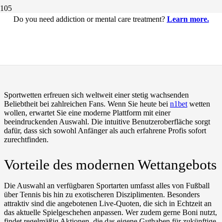
Do you need addiction or mental care treatment?
Learn more.
Spannende Wettmöglichkeiten bei
n1bet entdecken
Sportwetten erfreuen sich weltweit einer stetig wachsenden
Beliebtheit bei zahlreichen Fans. Wenn Sie heute bei
n1bet
wetten
wollen, erwartet Sie eine moderne Plattform mit einer
beeindruckenden Auswahl. Die intuitive Benutzeroberfläche sorgt
dafür, dass sich sowohl Anfänger als auch erfahrene Profis sofort
zurechtfinden.
Vorteile des modernen Wettangebots
Die Auswahl an verfügbaren Sportarten umfasst alles von Fußball
über Tennis bis hin zu exotischeren Disziplimenten. Besonders
attraktiv sind die angebotenen Live-Quoten, die sich in Echtzeit an
das aktuelle Spielgeschehen anpassen. Wer zudem gerne Boni nutzt,
findet regelmäßig Aktionen, die das eigene Guthaben für zukünftige