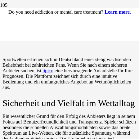
Do you need addiction or mental care treatment?
Learn more.
Die Welt der Sportwetten bei
Tipico erleben
Sportwetten erfreuen sich in Deutschland einer stetig wachsenden
Beliebtheit bei zahlreichen Fans. Wenn Sie nach einem sicheren
Anbieter suchen, ist
tipico
eine hervorragende Anlaufstelle für Ihre
Prognosen. Die Plattform zeichnet sich durch eine intuitive
Bedienung und ein umfangreiches Angebot an Wettmöglichkeiten
aus.
Sicherheit und Vielfalt im Wettalltag
Ein wesentlicher Grund für den Erfolg des Anbieters liegt in seinem
Fokus auf Benutzerfreundlichkeit und Transparenz. Spieler schätzen
besonders die schnellen Auszahlungsmodalitäten sowie das breite
Spektrum an Live-Wetten, die für zusätzliche Spannung während
der laufenden Spiele sorgen. Das Unternehmen investiert