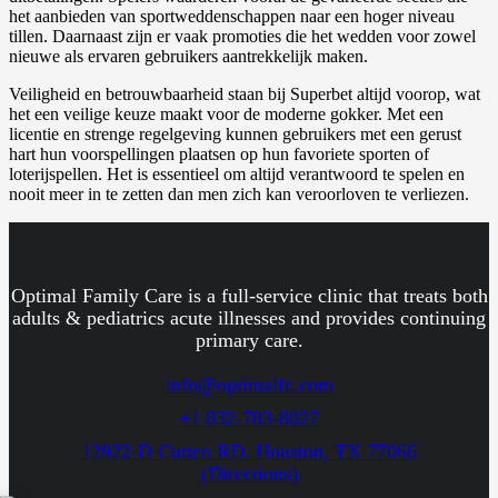
het aanbieden van sportweddenschappen naar een hoger niveau
tillen. Daarnaast zijn er vaak promoties die het wedden voor zowel
nieuwe als ervaren gebruikers aantrekkelijk maken.
Veiligheid en betrouwbaarheid staan bij Superbet altijd voorop, wat
het een veilige keuze maakt voor de moderne gokker. Met een
licentie en strenge regelgeving kunnen gebruikers met een gerust
hart hun voorspellingen plaatsen op hun favoriete sporten of
loterijspellen. Het is essentieel om altijd verantwoord te spelen en
nooit meer in te zetten dan men zich kan veroorloven te verliezen.
Optimal Family Care is a full-service clinic that treats both
adults & pediatrics acute illnesses and provides continuing
primary care.
info@optimalfc.com
+1 832-783-8027
12922-D Cutten RD. Houston, TX 77066
(Directions)