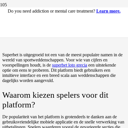
Do you need addiction or mental care treatment?
Learn more.
Alles wat je moet weten over
Superbet en online wedden
Superbet is uitgegroeid tot een van de meest populaire namen in de
wereld van sportweddenschappen. Voor wie van cijfers en
voorspellingen houdt, is de
superbet loto grecia
een uitstekende
optie om eens te proberen. Dit platform biedt gebruikers een
intuïtieve interface en een breed scala aan weddenschappen die
dagelijks worden aangevuld.
Waarom kiezen spelers voor dit
platform?
De populariteit van het platform is grotendeels te danken aan de
gebruiksvriendelijke mobiele applicatie en de snelle verwerking van
uitbetalingen. Spelers waarderen vooral de gevarieerde secties die