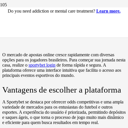
Do you need addiction or mental care treatment?
Learn more.
Explorando as apostas esportivas
na plataforma Sportybet
O mercado de apostas online cresce rapidamente com diversas
opções para os jogadores brasileiros. Para começar sua jornada nesta
casa, realize o
sportybet login
de forma rápida e segura. A
plataforma oferece uma interface intuitiva que facilita o acesso aos
principais eventos esportivos do mundo.
Vantagens de escolher a plataforma
A Sportybet se destaca por oferecer odds competitivas e uma ampla
variedade de mercados para os entusiastas do futebol e outros
esportes. A experiência do usuário é priorizada, permitindo depósitos
e saques ágeis, o que torna o processo de jogo muito mais dinâmico
e eficiente para quem busca resultados em tempo real.