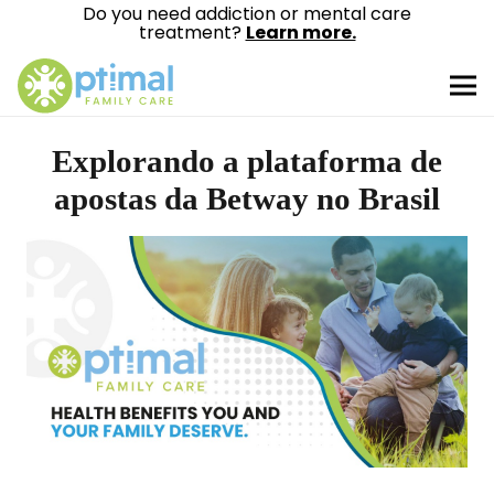
Do you need addiction or mental care
treatment?
Learn more.
Explorando a plataforma de
apostas da Betway no Brasil