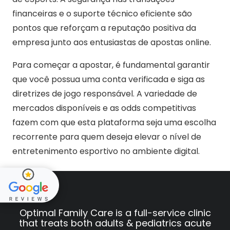
financeiras e o suporte técnico eficiente são
pontos que reforçam a reputação positiva da
empresa junto aos entusiastas de apostas online.
Para começar a apostar, é fundamental garantir
que você possua uma conta verificada e siga as
diretrizes de jogo responsável. A variedade de
mercados disponíveis e as odds competitivas
fazem com que esta plataforma seja uma escolha
recorrente para quem deseja elevar o nível de
entretenimento esportivo no ambiente digital.
Optimal Family Care is a full-service clinic
that treats both adults & pediatrics acute