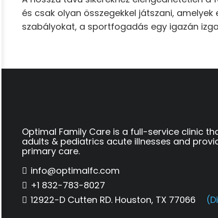
és csak olyan összegekkel játszani, amelyek
szabályokat, a sportfogadás egy igazán izg
Optimal Family Care is a full-service clinic th
adults & pediatrics acute illnesses and provi
primary care.
info@optimalfc.com
+1 832-783-8027
12922-D Cutten RD. Houston, TX 77066
(D