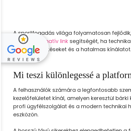
A sportfogadás világa folyamatosan fejlődik
bet365 alternatív link
segítségét, ha technikai
a gyors kifizetéseket és a hatalmas kínálatot
Mi teszi különlegessé a platfor
A felhasználók számára a legfontosabb szem
kezelőfelületet kínál, amelyen keresztül bár
profi ügyfélszolgálat és a modern technikai
eszközön.
A hosszú távú sikerekhez elengedhetetlen a f