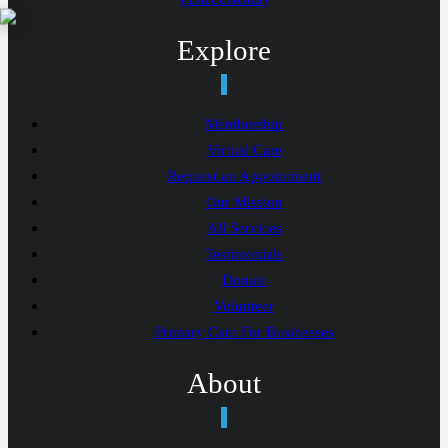
Explore
Membership
Virtual Care
Request an Appointment
Our Mission
All Services
Testimonials
Donate
Volunteer
Primary Care For Businesses
About