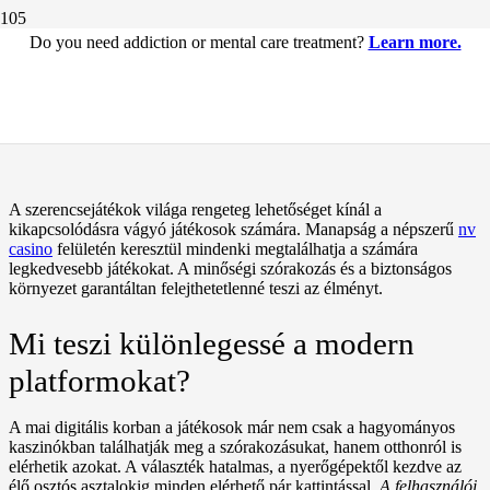
Do you need addiction or mental care treatment?
Learn more.
Az nv casino világa: izgalmak és
lehetőségek
A szerencsejátékok világa rengeteg lehetőséget kínál a
kikapcsolódásra vágyó játékosok számára. Manapság a népszerű
nv
casino
felületén keresztül mindenki megtalálhatja a számára
legkedvesebb játékokat. A minőségi szórakozás és a biztonságos
környezet garantáltan felejthetetlenné teszi az élményt.
Mi teszi különlegessé a modern
platformokat?
A mai digitális korban a játékosok már nem csak a hagyományos
kaszinókban találhatják meg a szórakozásukat, hanem otthonról is
elérhetik azokat. A választék hatalmas, a nyerőgépektől kezdve az
élő osztós asztalokig minden elérhető pár kattintással.
A felhasználói