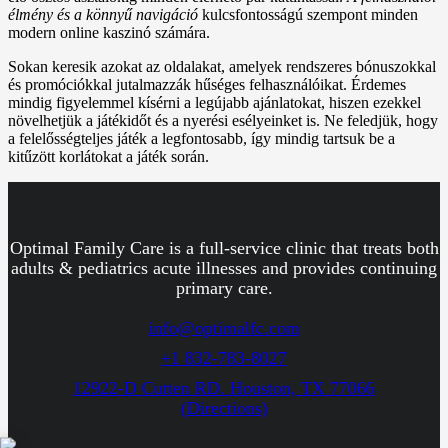
élmény és a könnyű navigáció
kulcsfontosságú szempont minden
modern online kaszinó számára.
Sokan keresik azokat az oldalakat, amelyek rendszeres bónuszokkal
és promóciókkal jutalmazzák hűséges felhasználóikat. Érdemes
mindig figyelemmel kísérni a legújabb ajánlatokat, hiszen ezekkel
növelhetjük a játékidőt és a nyerési esélyeinket is. Ne feledjük, hogy
a felelősségteljes játék a legfontosabb, így mindig tartsuk be a
kitűzött korlátokat a játék során.
Optimal Family Care is a full-service clinic that treats both
adults & pediatrics acute illnesses and provides continuing
primary care.
info@optimalfc.com
+1 832-783-8027
12922-D Cutten RD. Houston, TX 77066
(Directions)