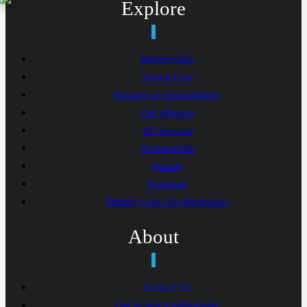
Explore
Membership
Virtual Care
Request an Appointment
Our Mission
All Services
Testimonials
Donate
Volunteer
Primary Care For Businesses
About
Contact Us
Get in touch individuals