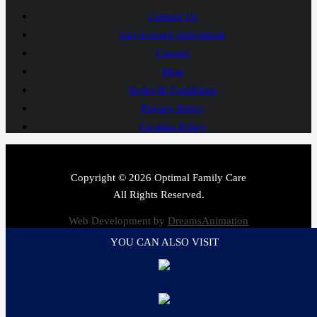
Contact Us
Get in touch individuals
Careers
Blog
Terms & Conditions
Privacy Policy
Cookies Policy
Copyright © 2026 Optimal Family Care
All Rights Reserved.
Web Development by
DreamsAnimation
YOU CAN ALSO VISIT