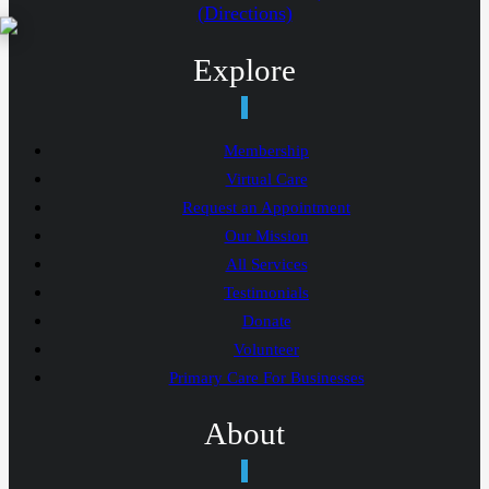
(Directions)
Explore
Membership
Virtual Care
Request an Appointment
Our Mission
All Services
Testimonials
Donate
Volunteer
Primary Care For Businesses
About