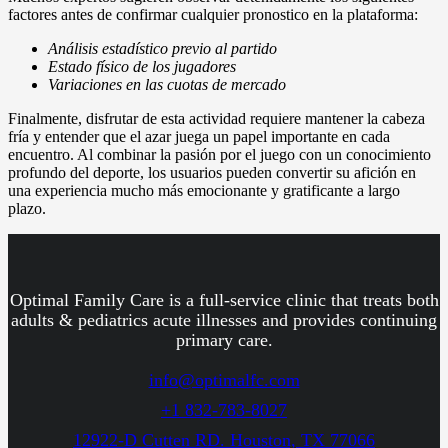
factores antes de confirmar cualquier pronostico en la plataforma:
Análisis estadístico previo al partido
Estado físico de los jugadores
Variaciones en las cuotas de mercado
Finalmente, disfrutar de esta actividad requiere mantener la cabeza
fría y entender que el azar juega un papel importante en cada
encuentro. Al combinar la pasión por el juego con un conocimiento
profundo del deporte, los usuarios pueden convertir su afición en
una experiencia mucho más emocionante y gratificante a largo
plazo.
Optimal Family Care is a full-service clinic that treats both
adults & pediatrics acute illnesses and provides continuing
primary care.
info@optimalfc.com
+1 832-783-8027
12922-D Cutten RD. Houston, TX 77066