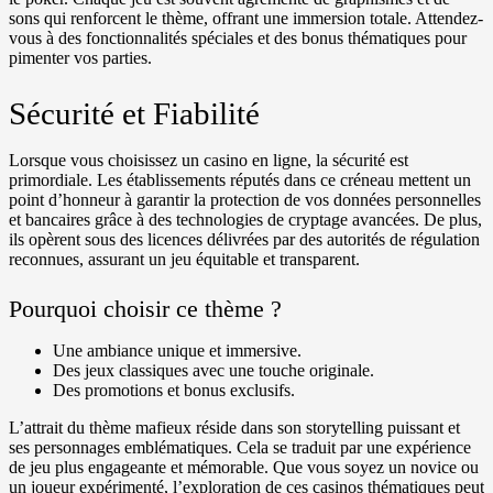
sons qui renforcent le thème, offrant une immersion totale. Attendez-
vous à des fonctionnalités spéciales et des bonus thématiques pour
pimenter vos parties.
Sécurité et Fiabilité
Lorsque vous choisissez un casino en ligne, la sécurité est
primordiale. Les établissements réputés dans ce créneau mettent un
point d’honneur à garantir la protection de vos données personnelles
et bancaires grâce à des technologies de cryptage avancées. De plus,
ils opèrent sous des licences délivrées par des autorités de régulation
reconnues, assurant un jeu équitable et transparent.
Pourquoi choisir ce thème ?
Une ambiance unique et immersive.
Des jeux classiques avec une touche originale.
Des promotions et bonus exclusifs.
L’attrait du thème mafieux réside dans son storytelling puissant et
ses personnages emblématiques. Cela se traduit par une expérience
de jeu plus engageante et mémorable. Que vous soyez un novice ou
un joueur expérimenté, l’exploration de ces casinos thématiques peut