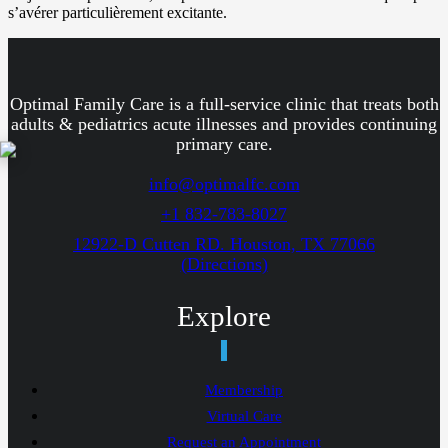
s’avérer particulièrement excitante.
Optimal Family Care is a full-service clinic that treats both
adults & pediatrics acute illnesses and provides continuing
primary care.
info@optimalfc.com
+1 832-783-8027
12922-D Cutten RD. Houston, TX 77066
(Directions)
Explore
Membership
Virtual Care
Request an Appointment