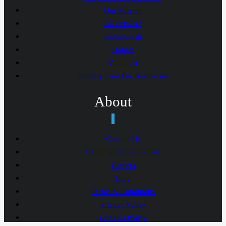
Our Mission
All Services
Testimonials
Donate
Volunteer
Primary Care For Businesses
About
Contact Us
Get in touch individuals
Careers
Blog
Terms & Conditions
Privacy Policy
Cookies Policy