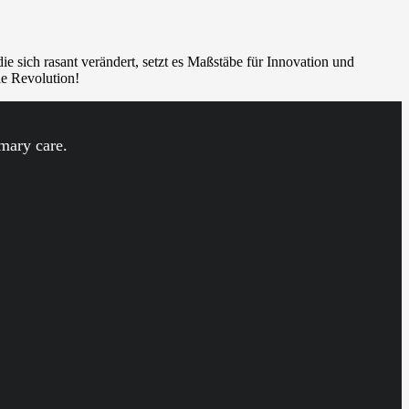
ie sich rasant verändert, setzt es Maßstäbe für Innovation und
ie Revolution!
imary care.