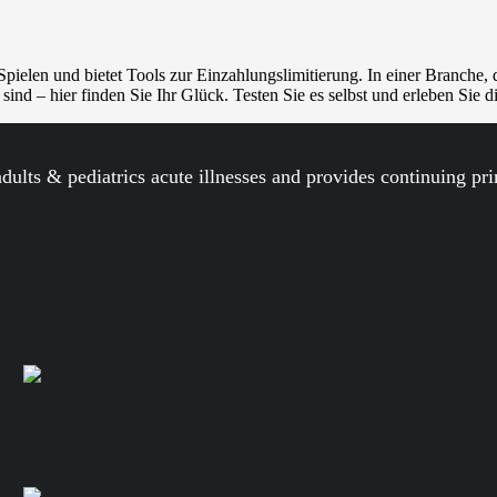
ielen und bietet Tools zur Einzahlungslimitierung. In einer Branche, d
ind – hier finden Sie Ihr Glück. Testen Sie es selbst und erleben Sie d
 adults & pediatrics acute illnesses and provides continuing pr