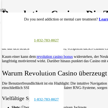
Revolution Casino: Die 
Do you need addiction or mental care treatment?
Lear
1-832-783-8027
Das Revolution Casino hat die Welt des Online-Glücksspiels revoluti
die auf den neuesten Technologien basiert, verspricht dieses Casino e
Kaum einer kann dem
revolution casino bonus
widerstehen, der Neuku
langfristig motivierend wirkt. Darüber hinaus punktet das Casino mi
Warum Revolution Casino überzeugt
COVID Hotline
Die Benutzerfreundlichkeit ist ein Highlight: Die intuitive Navigati
einschließlich SSL-Verschlüsselung und fairer RNG-Systeme, sorgen 
Vielfältige Spielauswahl
1-832-783-8027
Slots:
Über 2.000 Titel mit progressiven Jackpots.