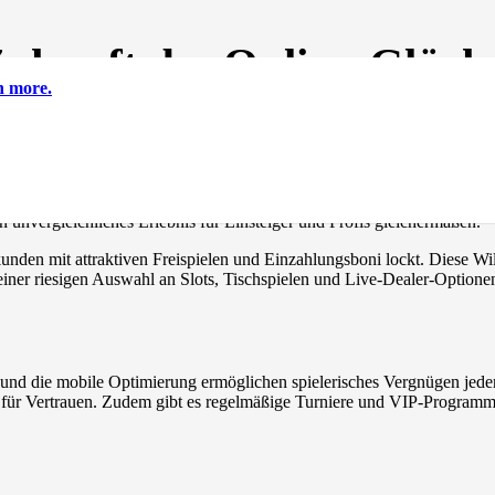
Zukunft des Online-Glücks
n more.
oniert und bietet Spielern eine einzigartige Mischung aus Spannung, I
in unvergleichliches Erlebnis für Einsteiger und Profis gleichermaßen.
nden mit attraktiven Freispielen und Einzahlungsboni lockt. Diese Willk
t einer riesigen Auswahl an Slots, Tischspielen und Live-Dealer-Opti
on und die mobile Optimierung ermöglichen spielerisches Vergnügen jede
für Vertrauen. Zudem gibt es regelmäßige Turniere und VIP-Programme,