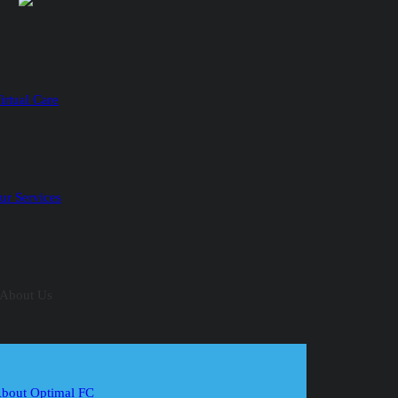
irtual Care
ur Services
About Us
bout Optimal FC