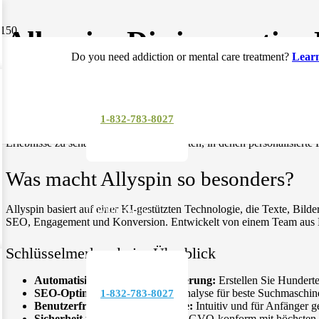
Allyspin: Die innovative
Do you need addiction or mental care treatment?
Lear
1-832-783-8027
Allyspin revolutioniert die Welt des digitalen Marketings und der inte
Erlebnisse zu schaffen. Besonders in Zeiten, in denen personalisierte
Was macht Allyspin so besonders?
Allyspin basiert auf einer KI-gestützten Technologie, die Texte, Bilde
COVID Hotline
SEO, Engagement und Konversion. Entwickelt von einem Team aus Exp
Schlüsselmerkmale im Überblick
Automatisierte Content-Generierung:
Erstellen Sie Hunderte 
SEO-Optimierung:
Integrierte Analyse für beste Suchmaschin
1-832-783-8027
Benutzerfreundliche Oberfläche:
Intuitiv und für Anfänger g
Sicherheit und Datenschutz:
DSGVO-konform mit höchsten S