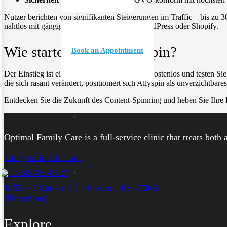
Nutzer berichten von signifikanten Steigerungen im Traffic – bis zu 3
nahtlos mit gängigen CMS-Systemen wie WordPress oder Shopify.
Wie starten Sie mit Allyspin?
Book an Appointment
Der Einstieg ist einfach: Registrieren Sie sich kostenlos und testen 
die sich rasant verändert, positioniert sich Allyspin als unverzichtba
Entdecken Sie die Zukunft des Content-Spinning und heben Sie Ihre P
Optimal Family Care is a full-service clinic that treats both
info@optimalfc.com
+1 832-783-8027
12922-D Cutten RD. Houston, TX 77066
(Directions)
Explore