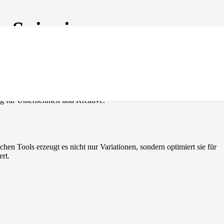
es Spinning
 Inhalte nahtlos zu generieren und anzupassen, um personalisierte
ng für Unternehmen und Kreative.
chen Tools erzeugt es nicht nur Variationen, sondern optimiert sie für
rt.