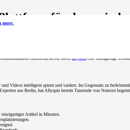
 Plattform für dynamisch
n more.
raktiven Inhalte. Diese fortschrittliche Plattform ermöglicht es Nutzern,
 Kommunikation entscheidend ist, bietet
allyspin
eine einzigartige Lösu
r und Videos intelligent spinnt und variiert. Im Gegensatz zu herkömmli
erten aus Berlin, hat Allyspin bereits Tausende von Nutzern begeiste
einzigartiger Artikel in Minuten.
enplatzierungen.
eeignet.
tandards.