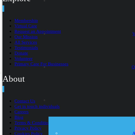
Membership
Virtual Care
Request an Appointment
V
Our Mission
All Services
Testimonials
Donate
Volunteer
Primary Care For Businesses
O
About
Contact Us
Get in touch individuals
Careers
Blog
Terms & Conditions
Privacy Policy
A
Cookies Policy