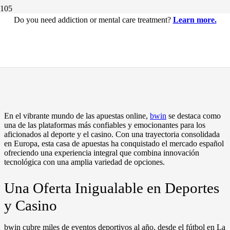
Do you need addiction or mental care treatment?
Learn more.
bwin: La Plataforma Líder en
Apuestas Deportivas y
Entretenimiento Online
En el vibrante mundo de las apuestas online,
bwin
se destaca como
una de las plataformas más confiables y emocionantes para los
aficionados al deporte y el casino. Con una trayectoria consolidada
en Europa, esta casa de apuestas ha conquistado el mercado español
ofreciendo una experiencia integral que combina innovación
tecnológica con una amplia variedad de opciones.
Una Oferta Inigualable en Deportes
y Casino
bwin cubre miles de eventos deportivos al año, desde el fútbol en La