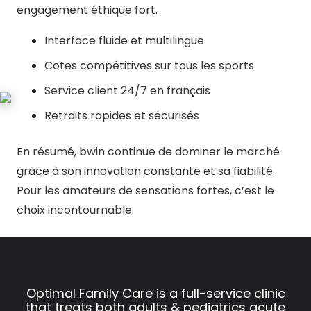
engagement éthique fort.
Interface fluide et multilingue
Cotes compétitives sur tous les sports
Service client 24/7 en français
Retraits rapides et sécurisés
En résumé, bwin continue de dominer le marché
grâce à son innovation constante et sa fiabilité.
Pour les amateurs de sensations fortes, c’est le
choix incontournable.
Optimal Family Care is a full-service clinic
that treats both adults & pediatrics acute