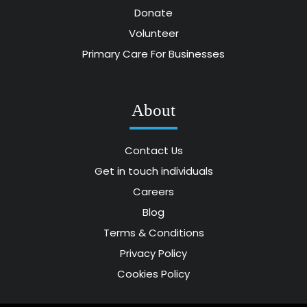
Donate
Volunteer
Primary Care For Businesses
About
Contact Us
Get in touch individuals
Careers
Blog
Terms & Conditions
Privacy Policy
Cookies Policy