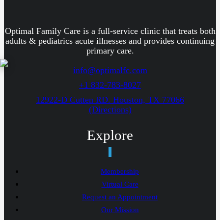
Optimal Family Care is a full-service clinic that treats both
adults & pediatrics acute illnesses and provides continuing
primary care.
info@optimalfc.com
+1 832-783-8027
12922-D Cutten RD. Houston, TX 77066
(Directions)
Explore
Membership
Virtual Care
Request an Appointment
Our Mission