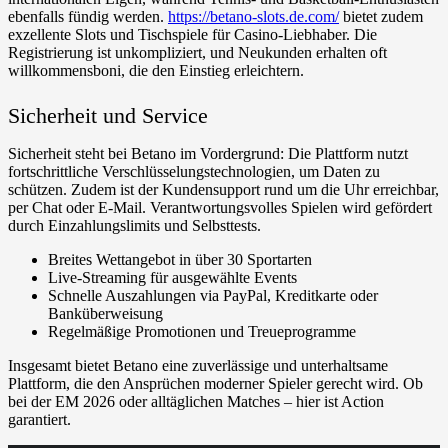
ebenfalls fündig werden.
https://betano-slots.de.com/
bietet zudem
exzellente Slots und Tischspiele für Casino-Liebhaber. Die
Registrierung ist unkompliziert, und Neukunden erhalten oft
willkommensboni, die den Einstieg erleichtern.
Sicherheit und Service
Sicherheit steht bei Betano im Vordergrund: Die Plattform nutzt
fortschrittliche Verschlüsselungstechnologien, um Daten zu
schützen. Zudem ist der Kundensupport rund um die Uhr erreichbar,
per Chat oder E-Mail. Verantwortungsvolles Spielen wird gefördert
durch Einzahlungslimits und Selbsttests.
Breites Wettangebot in über 30 Sportarten
Live-Streaming für ausgewählte Events
Schnelle Auszahlungen via PayPal, Kreditkarte oder
Banküberweisung
Regelmäßige Promotionen und Treueprogramme
Insgesamt bietet Betano eine zuverlässige und unterhaltsame
Plattform, die den Ansprüchen moderner Spieler gerecht wird. Ob
bei der EM 2026 oder alltäglichen Matches – hier ist Action
garantiert.