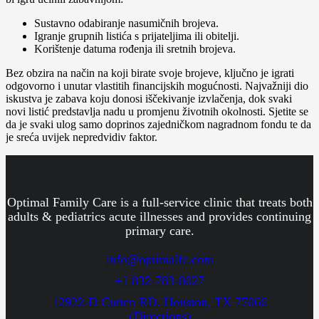
Sustavno odabiranje nasumičnih brojeva.
Igranje grupnih listića s prijateljima ili obitelji.
Korištenje datuma rođenja ili sretnih brojeva.
Bez obzira na način na koji birate svoje brojeve, ključno je igrati
odgovorno i unutar vlastitih financijskih mogućnosti. Najvažniji dio
iskustva je zabava koju donosi iščekivanje izvlačenja, dok svaki
novi listić predstavlja nadu u promjenu životnih okolnosti. Sjetite se
da je svaki ulog samo doprinos zajedničkom nagradnom fondu te da
je sreća uvijek nepredvidiv faktor.
Optimal Family Care is a full-service clinic that treats both
adults & pediatrics acute illnesses and provides continuing
primary care.
info@optimalfc.com
+1 832-783-8027
12922-D Cutten RD. Houston, TX 77066
(Directions)