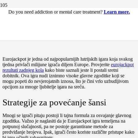
Do you need addiction or mental care treatment?
Learn more.
Kako funkcionira Eurojackpot i
koje su šanse za dobitak
Eurojackpot je jedna od najpopularnijih lutrijskih igara koja svakog
tjedna privlači milijune igrača diljem Europe. Provjerite
eurojackpot
rezultati zadnjeg kola
kako biste saznali jeste li postali sretni
dobitnik. Ova igra nudi iznimno visoke glavne zgoditke koji se
mogu popeti do nevjerojatnih iznosa, što je čini vrlo uzbudljivom
opcijom za mnoge ljubitelje igara na sreću.
Strategije za povećanje šansi
Mnogi se igrači pitaju postoji li tajna formula za osvajanje glavnog
zgoditka. Važno je naglasiti da je Eurojackpot igra temeljena na
potpunoj slučajnosti, pa ne postoje garantirane metode za
predviđanje brojeva. Ipak, igrači često koriste različite pristupe kako
bi igru učinili zabavnijom: