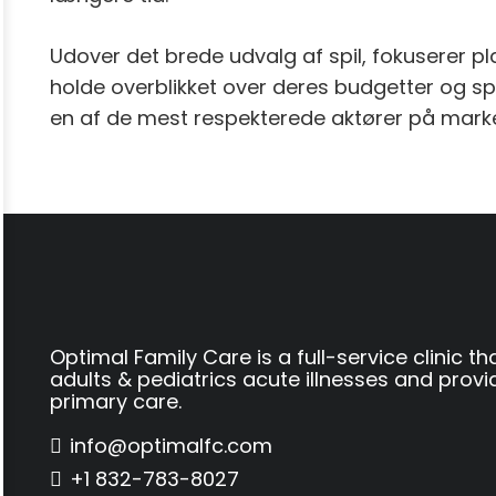
Udover det brede udvalg af spil, fokuserer p
holde overblikket over deres budgetter og s
en af de mest respekterede aktører på marke
Optimal Family Care is a full-service clinic th
adults & pediatrics acute illnesses and provi
primary care.
info@optimalfc.com
+1 832-783-8027