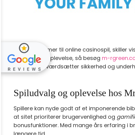
Når det kommer til online casinospil, skiller
pålidelig spiloplevelse, så besøg
m-rgreen.c
spillere, der værdsætter sikkerhed og underh
Spiludvalg og oplevelse hos M
Spillere kan nyde godt af et imponerende bibl
at sitet prioriterer brugervenlighed og
gamifi
bonusfunktioner. Med mange års erfaring i br
længere tid.