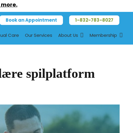
 more.
Book an Appointment
1-832-783-8027
tual Care
Our Services
About Us
Membership
ære spilplatform