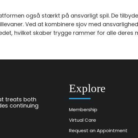
latformen også stærkt på ansvarligt spil. De tilby
pillevaner. Ved at kombinere sjov med ansvarligh
det, hvilket skaber trygge rammer for alle dere
Explore
at treats both
des continuing
Membership
Virtual Care
Request an Appointment