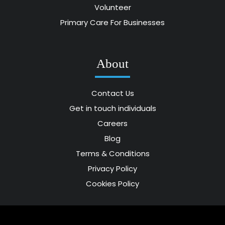
Volunteer
Primary Care For Businesses
About
Contact Us
Get in touch individuals
Careers
Blog
Terms & Conditions
Privacy Policy
Cookies Policy