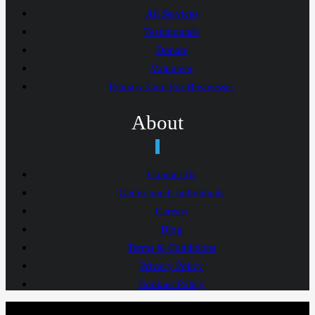
All Services
Testimonials
Donate
Volunteer
Primary Care For Businesses
About
Contact Us
Get in touch individuals
Careers
Blog
Terms & Conditions
Privacy Policy
Cookies Policy