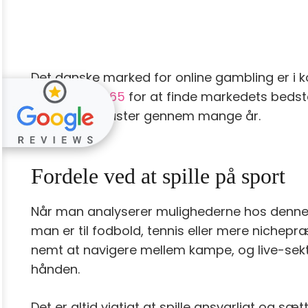
Det danske marked for online gambling er i
besøge
bet365
for at finde markedets bedste
sportsentusiaster gennem mange år.
Fordele ved at spille på sport
Når man analyserer mulighederne hos denne 
man er til fodbold, tennis eller mere niche
nemt at navigere mellem kampe, og live-sektio
hånden.
Det er altid vigtigt at spille ansvarligt og s