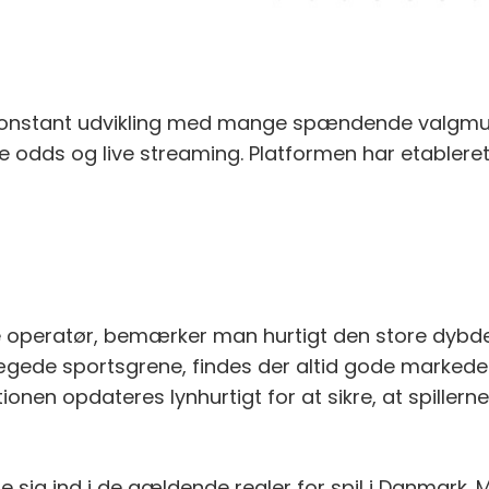
 konstant udvikling med mange spændende valgmuli
 odds og live streaming. Platformen har etableret
operatør, bemærker man hurtigt den store dybde 
prægede sportsgrene, findes der altid gode marked
nen opdateres lynhurtigt for at sikre, at spillern
ætte sig ind i de gældende regler for spil i Danmark.