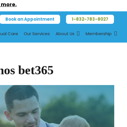
 more.
Book an Appointment
1-832-783-8027
tual Care
Our Services
About Us
Membership
hos bet365