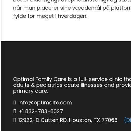
når man placerer sine væddemål på platformen
fylde for meget i hverdagen.
Optimal Family Care is a full-service clinic th
adults & pediatrics acute illnesses and provi
primary care.
info@optimalfc.com
+1 832-783-8027
12922-D Cutten RD. Houston, TX 77066
(D