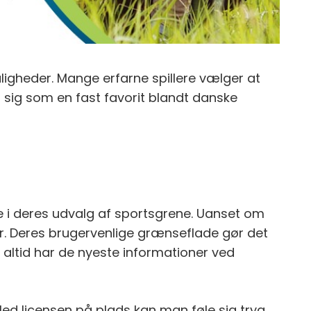
gheder. Mange erfarne spillere vælger at
 sig som en fast favorit blandt danske
i deres udvalg af sportsgrene. Uanset om
er. Deres brugervenlige grænseflade gør det
e altid har de nyeste informationer ved
 Med licensen på plads kan man føle sig tryg,