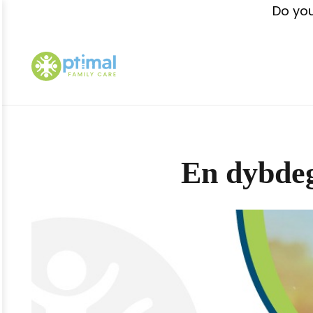
Do you
En dybdeg