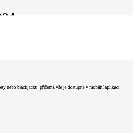
024
trovat, určitě využijte
betano promo kod
pro startovní bonusy. Celý
ety nebo blackjacku, přičemž vše je dostupné v mobilní aplikaci.